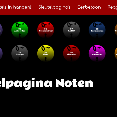
tels in handen!
Sleutelpagina's
Eerbetoon
Rea
ip to main content
Skip to navigat
elpagina Noten