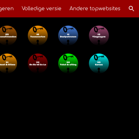
geren
Volledige versie
Andere topwebsites
ion