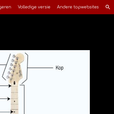
geren
Volledige versie
Andere topwebsites
ion