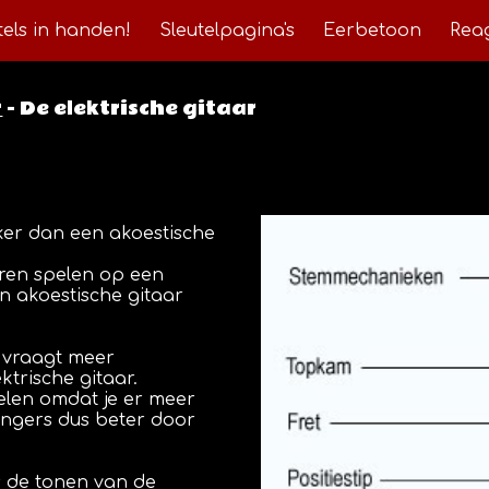
tels in handen!
Sleutelpagina's
Eerbetoon
Rea
ip to main content
Skip to navigat
r
 - De elektrische gitaar
ker dan een akoestische 
ren spelen op een 
 akoestische gitaar 
 vraagt meer 
trische gitaar.
len omdat je er meer 
ingers dus beter door 
 de tonen van de 